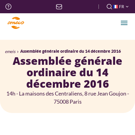
Aller
Menu
FR
au
haut
FR
contenu
de
EN
principal
Men
page
Fil
emeis
Assemblée générale ordinaire du 14 décembre 2016
Assemblée générale
d'Ariane
ordinaire du 14
décembre 2016
14h - La maisons des Centraliens, 8 rue Jean Goujon -
75008 Paris