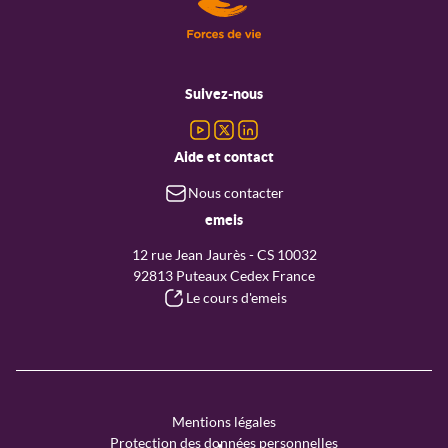
Menu
pied
Suivez-nous
de
page
Aide et contact
Nous contacter
emeis
12 rue Jean Jaurès - CS 10032
92813 Puteaux Cedex France
Le cours d'emeis
Menu
Mentions légales
copyright
Protection des données personnelles