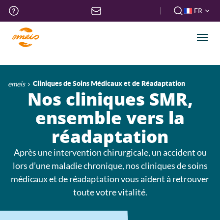
Aller
Menu
FR
au
haut
FR
contenu
de
EN
principal
Men
page
Fil
emeis
Cliniques de Soins Médicaux et de Réadaptation
Nos cliniques SMR,
d'Ariane
ensemble vers la
réadaptation
Après une intervention chirurgicale, un accident ou
lors d’une maladie chronique, nos cliniques de soins
médicaux et de réadaptation vous aident à retrouver
toute votre vitalité.