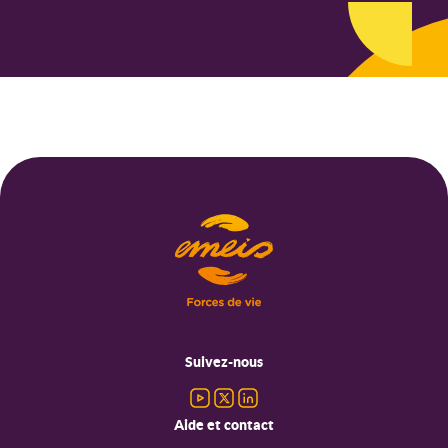
Menu
pied
Suivez-nous
de
page
Aide et contact