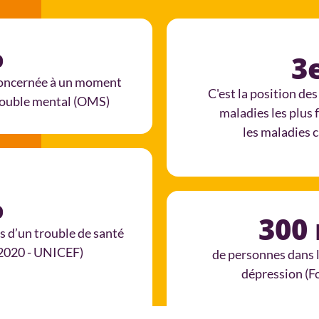
%
3
concernée à un moment
C'est la position de
trouble mental (OMS)
maladies les plus 
les maladies 
%
300 
s d’un trouble de santé
(2020 - UNICEF)
de personnes dans 
dépression (