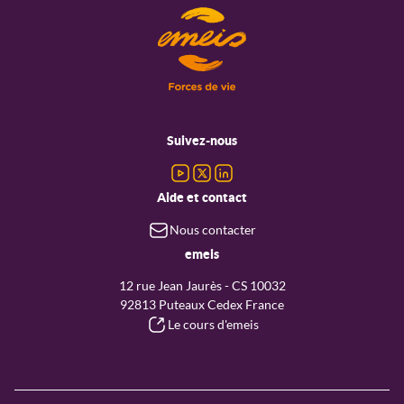
Menu
pied
Suivez-nous
de
page
Aide et contact
Nous contacter
emeis
12 rue Jean Jaurès - CS 10032
92813 Puteaux Cedex France
Le cours d'emeis