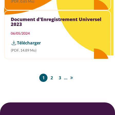
(PDF, 0.65 Mo)
Document d'Enregistrement Universel
2023
06/05/2024
Télécharger
(PDF, 14.89 Mo)
Pagination
1
2
3
…
Page
Page
Page
Dernière
page