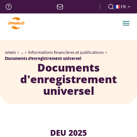
Aller
Menu
FR
au
haut
FR
contenu
de
EN
principal
Men
page
Fil
emeis
...
Informations financières et publications
d'Ariane
Documents d'enregistrement universel
Documents
d'enregistrement
universel
DEU 2025