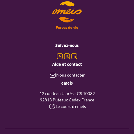
Menu
pied
Suivez-nous
de
page
Aide et contact
Nous contacter
emeis
12 rue Jean Jaurès - CS 10032
92813 Puteaux Cedex France
Le cours d'emeis