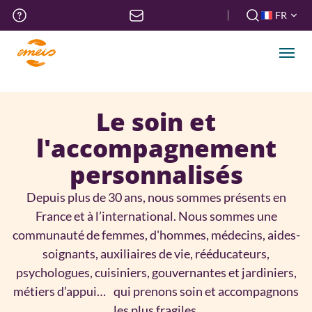
Aller
Menu
FR
au
haut
FR
contenu
de
EN
principal
Men
page
Le soin et
l'accompagnement
personnalisés
Depuis plus de 30 ans, nous sommes présents en
France et à l’international. Nous sommes une
communauté de femmes, d'hommes, médecins, aides-
soignants, auxiliaires de vie, rééducateurs,
psychologues, cuisiniers, gouvernantes et jardiniers,
métiers d’appui… qui prenons soin et accompagnons
les plus fragiles.