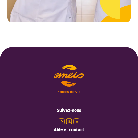
Menu
pied
Suivez-nous
de
page
Aide et contact