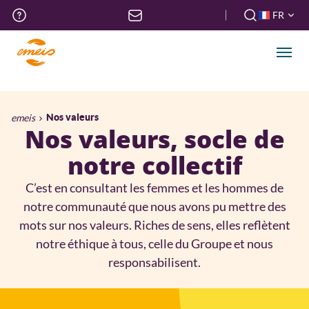
Aller
Menu
FR
au
haut
FR
contenu
de
EN
principal
Men
page
Fil
emeis
Nos valeurs
Nos valeurs, socle de
d'Ariane
notre collectif
C’est en consultant les femmes et les hommes de
notre communauté que nous avons pu mettre des
mots sur nos valeurs. Riches de sens, elles reflètent
notre éthique à tous, celle du Groupe et nous
responsabilisent.