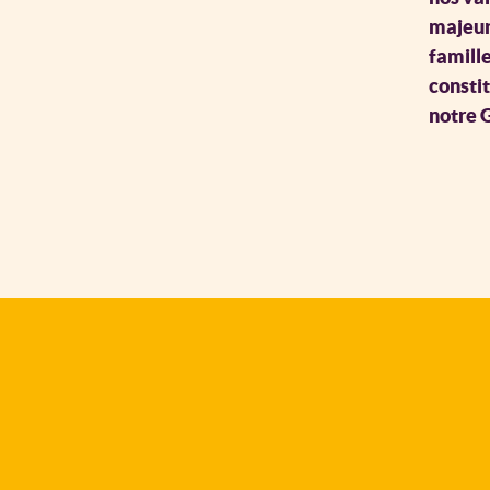
majeure
famille
consti
notre 