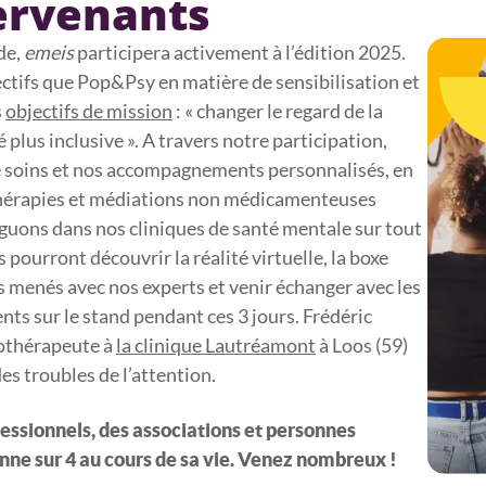
tervenants
de,
emeis
participera activement à l’édition 2025.
ctifs que Pop&Psy en matière de sensibilisation et
s
objectifs de mission
: « changer le regard de la
é plus inclusive ». A travers notre participation,
e soins et nos accompagnements personnalisés, en
 thérapies et médiations non médicamenteuses
uons dans nos cliniques de santé mentale sur tout
rs pourront découvrir la réalité virtuelle, la boxe
rs menés avec nos experts et venir échanger avec les
ts sur le stand pendant ces 3 jours. Frédéric
hothérapeute à
la clinique Lautréamont
à Loos (59)
es troubles de l’attention.
essionnels, des associations et personnes
nne sur 4 au cours de sa vie. Venez nombreux !