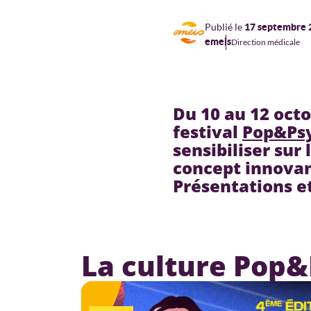
Publié le
17 septembre 
emeis
Direction médicale
Du 10 au 12 oct
festival
Pop&Ps
sensibiliser su
concept innovant
Présentations e
La culture Pop&