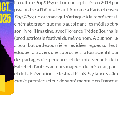
La culture Pop&Psy est un concept créé en 2018 par
psychiatre à l’hôpital Saint Antoine à Paris et ensei
Pop&Psy
, un ouvrage qui s’attaque à la représenta
cinématographique mais aussi dans les médias et n
son livre, il imagine, avec Florence Trédez (journal
(productrice) le festival du même nom. A but non lu
a pour but de dépoussiérer les idées reçues sur les 
éduquer à travers une approche à la fois scientifique
des partages d’expériences et des intervenants de 
Falret et d’autres acteurs majeurs du mécénat, par la
et de la Prévention, le festival Pop&Psy lance sa 4e
emeis
,
premier acteur de santé mentale en France
a