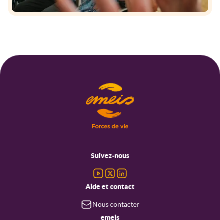
Menu
pied
Suivez-nous
de
page
Aide et contact
Nous contacter
emeis