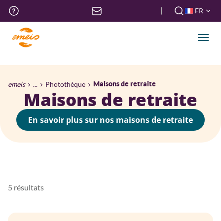
Aller
Menu
FR
au
haut
FR
contenu
de
EN
principal
Men
page
Fil
emeis
...
Photothèque
Maisons de retraite
Maisons de retraite
d'Ariane
En savoir plus sur nos maisons de retraite
5 résultats