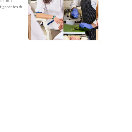
le tout
t garantes du