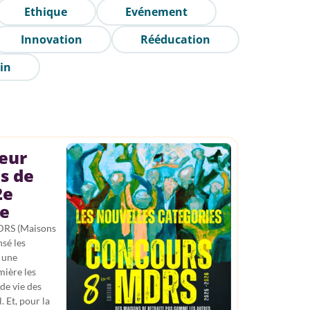
Ethique
Evénement
Innovation
Rééducation
in
leur
s de
2e
ve
MDRS (Maisons
sé les
 une
mière les
 de vie des
. Et, pour la