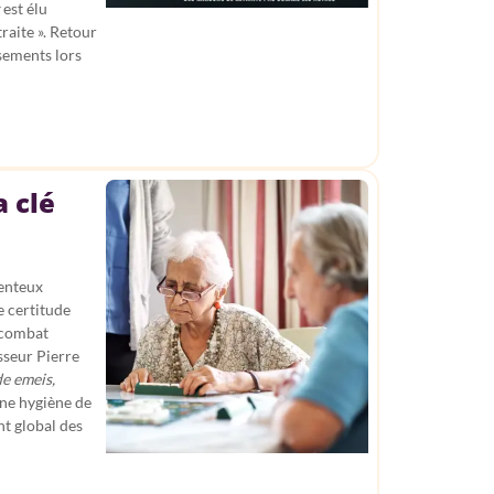
est élu
raite ». Retour
ssements lors
a clé
enteux
e certitude
 combat
sseur Pierre
de emeis,
’une hygiène de
t global des