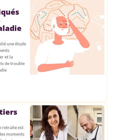
iqués
s
aladie
lié une étude
ments
r et la
nts de trouble
adie
tiers
 retraite est
 des moments