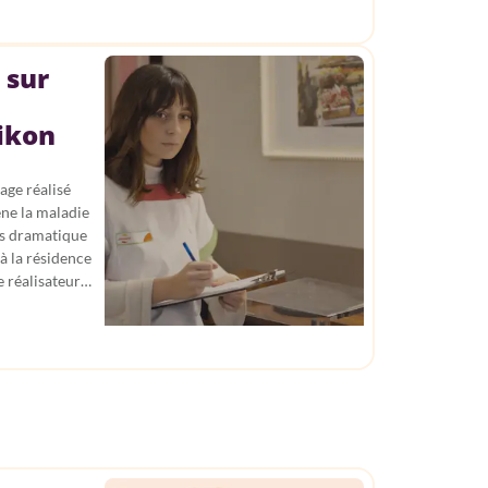
 sur
ikon
age réalisé
ène la maladie
us dramatique
 à la résidence
e réalisateur…