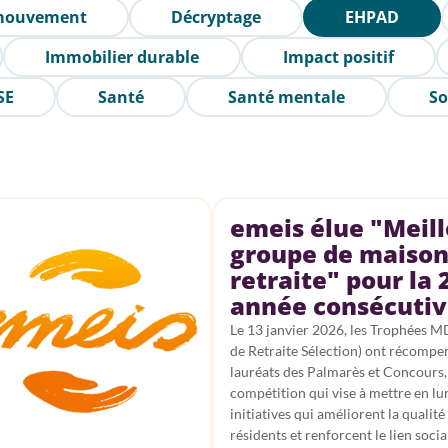
 mouvement
Décryptage
EHPAD
Immobilier durable
Impact positif
SE
Santé
Santé mentale
So
emeis élue "Meil
groupe de maison
retraite" pour la 
année consécuti
Le 13 janvier 2026, les Trophées 
de Retraite Sélection) ont récompen
lauréats des Palmarès et Concours,
compétition qui vise à mettre en lu
initiatives qui améliorent la qualité
résidents et renforcent le lien social