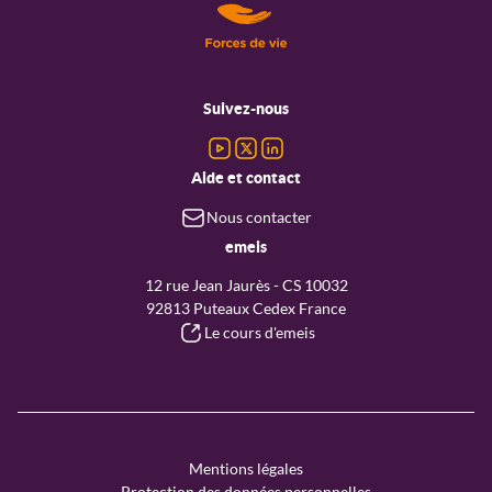
Menu
pied
Suivez-nous
de
page
Aide et contact
Nous contacter
emeis
12 rue Jean Jaurès - CS 10032
92813 Puteaux Cedex France
Le cours d'emeis
Menu
Mentions légales
Protection des données personnelles