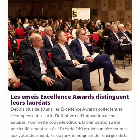
Evénement
Expertise
Gouvernance
Immobilier durable
Impact positif
Innovation
Rééducation
Les emeis Excellence Awards distinguent
RSE
leurs lauréats
Depuis plus de 10 ans, les Excellence Awards collectent et
Santé
récompensent l’esprit d’initiative et d'innovation de nos
équipes. Pour cette nouvelle édition, la compétition a été
Santé mentale
particulièrement serrée ! Près de 140 projets ont été soumis
aux votes des membres du jury, témoignant de l’énergie, de la