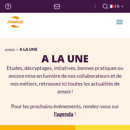
Aller
Menu
FR
au
haut
FR
contenu
de
EN
principal
Men
page
Fil
emeis
A LA UNE
A LA UNE
d'Ariane
Etudes, décryptages, intiatives, bonnes pratiques ou
encore mise en lumière de nos collaborateurs et de
nos métiers, retrouvez ici toutes les actualités de
emeis
!
Pour les prochains événements, rendez-vous sur
!
l'agenda