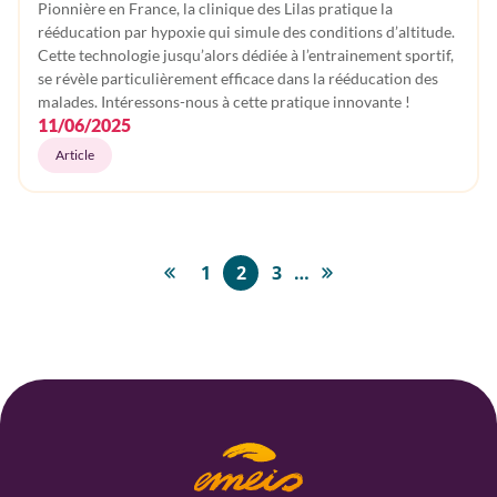
Pionnière en France, la clinique des Lilas pratique la
rééducation par hypoxie qui simule des conditions d’altitude.
Cette technologie jusqu’alors dédiée à l’entrainement sportif,
se révèle particulièrement efficace dans la rééducation des
malades. Intéressons-nous à cette pratique innovante !
11/06/2025
Article
Pagination
1
2
3
…
Première
Page
Page
Page
Dernière
page
page